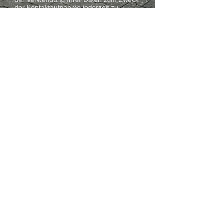
der Kontaktaufnahme jederzeit zu
widersprechen.
Kontakt
TMT Autotechnik GmbH
Stickgraser Allee 4
27751 Delmenhorst
04221 - 6804646
www.tmt-autotechnik.de
tmtautotechnik@gmail.com
Öffnungszeiten
Mo-Fr: 8:00 - 12:00 / 13:00 - 17:00