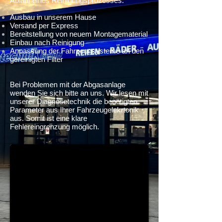
Ablauf eines Reinigungsprozesses:
Ausbau in unserem Hause
Versand per Express
Bereitstellung von neuem Montagematerial
Einbau nach Reinigung
Anpassung der Fahrzeugsysteme an den
gereinigten Filter
Bei Problemen mit der Abgasanlage
wenden Sie sich bitte an uns. Wir lesen mit
unserer Diagnosetechnik die benötigten
Parameter aus Ihrer Fahrzeugelekrtonik
aus. Somit ist eine klare
Fehlereingrenzung möglich.